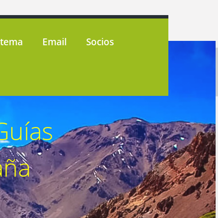
stema
Email
Socios
Guías
aña