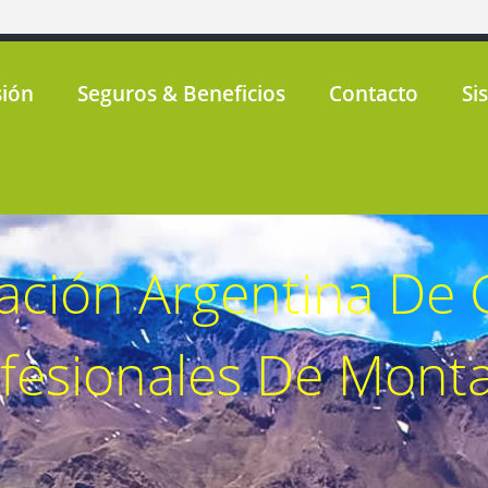
ión
Seguros & Beneficios
Contacto
Si
ación Argentina De 
fesionales De Mont