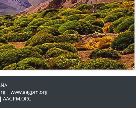
AÑA
.org | www.aagpm.org
os | AAGPM.ORG